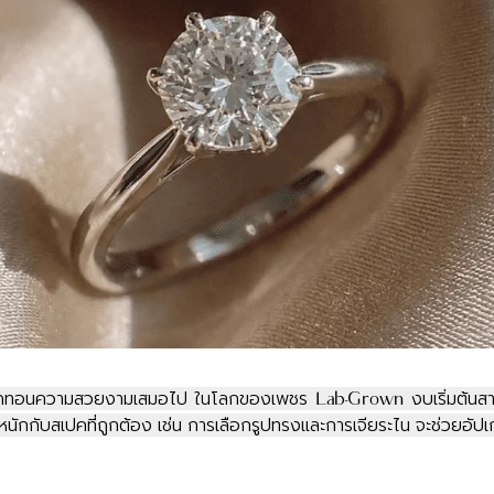
ลดทอนความสวยงามเสมอไป ในโลกของเพชร Lab-Grown งบเริ่มต้นสามห
้ำหนักกับสเปคที่ถูกต้อง เช่น การเลือกรูปทรงและการเจียระไน จะช่วยอัปเก