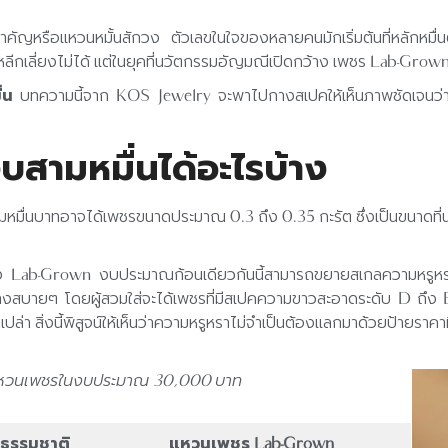
้นสำคัญหรือแหวนหมั้นสักวง ตัวเลขในใจของหลายคนมักเริ่มต้นที่หลัก
่ยงไม่ได้ แต่ในยุคที่นวัตกรรมอัญมณีเปิดกว้าง เพชร Lab-Grown ได้
่น
บทความนี้จาก KOS Jewelry จะพาไปกางสเปคให้เห็นภาพชัดเจนว่า 
บสามหมื่นได้อะไรบ้าง
นบาทอาจได้เพชรขนาดประมาณ 0.3 ถึง 0.35 กะรัต ซึ่งเป็นขนาดที่น่ารั
อย่าง Lab-Grown งบประมาณก้อนเดียวกันนี้สามารถขยายสเกลความหรู
่างสบายๆ โดยผู้สวมใส่จะได้เพชรที่มีสเปคความขาวสะอาดระดับ D ถึ
ปล่า สิ่งนี้พิสูจน์ให้เห็นว่าความหรูหราไม่จำเป็นต้องแลกมาด้วยป้ายราคาท
แหวนเพชรในงบประมาณ 30,000 บาท
ธรรมชาติ
แหวนเพชร Lab-Grown