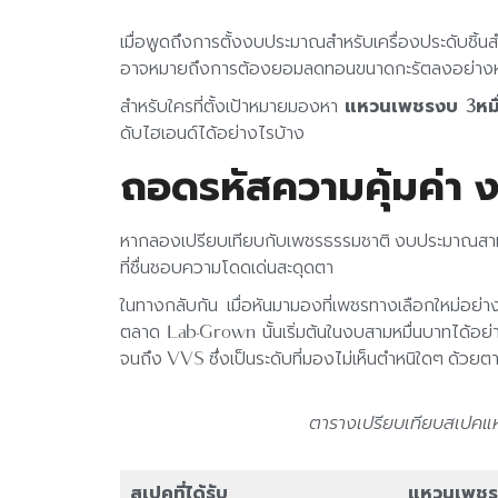
เมื่อพูดถึงการตั้งงบประมาณสำหรับเครื่องประดับชิ
อาจหมายถึงการต้องยอมลดทอนขนาดกะรัตลงอย่างหลีกเลี
สำหรับใครที่ตั้งเป้าหมายมองหา
แหวนเพชรงบ 3หมื
ดับไฮเอนด์ได้อย่างไรบ้าง
ถอดรหัสความคุ้มค่า ง
หากลองเปรียบเทียบกับเพชรธรรมชาติ งบประมาณสามหมื่
ที่ชื่นชอบความโดดเด่นสะดุดตา
ในทางกลับกัน เมื่อหันมามองที่เพชรทางเลือกใหม่
ตลาด Lab-Grown นั้นเริ่มต้นในงบสามหมื่นบาทได้อย
จนถึง VVS ซึ่งเป็นระดับที่มองไม่เห็นตำหนิใดๆ ด้วยตาเ
ตารางเปรียบเทียบสเปค
สเปคที่ได้รับ
แหวนเพชร