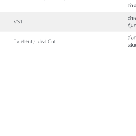
ต่าง
ตำห
VS1
คุ้ม
สิ่
Excellent / Ideal Cut
เล่น