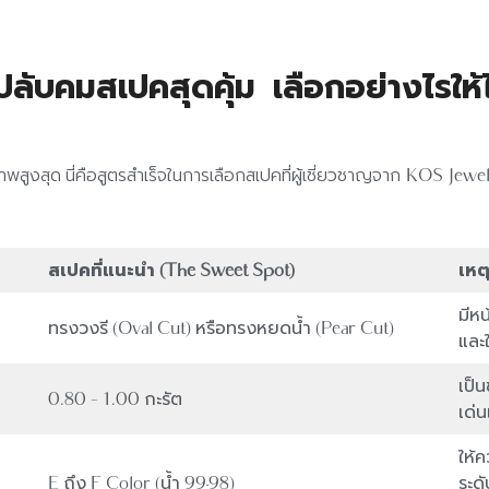
บคมสเปคสุดคุ้ม เลือกอย่างไรใ
ูงสุด นี่คือสูตรสำเร็จในการเลือกสเปคที่ผู้เชี่ยวชาญจาก KOS Jewelr
สเปคที่แนะนำ (The Sweet Spot)
เหตุ
มีหน
ทรงวงรี (Oval Cut) หรือทรงหยดน้ำ (Pear Cut)
และใ
เป็
0.80 – 1.00 กะรัต
เด่น
ให้
E ถึง F Color (น้ำ 99-98)
ระด