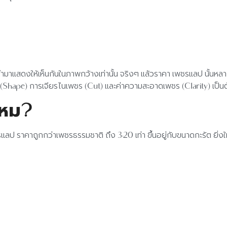
รานำมาแสดงให้เห็นกันในภาพกว้างเท่านั้น จริงๆ แล้วราคา เพชรแลป นั้น
(Shape) การเจียรไนเพชร (Cut) และค่าความสะอาดเพชร (Clarity) เป็นต
ไหม?
ราคาถูกกว่าเพชรธรรมชาติ ถึง 3-20 เท่า ขึ้นอยู่กับขนาดกะรัต ยิ่งใหญ่ย