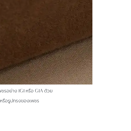
พชรอย่าง IGI หรือ GIA ด้วย
ชร หรือรูปทรงของเพชร