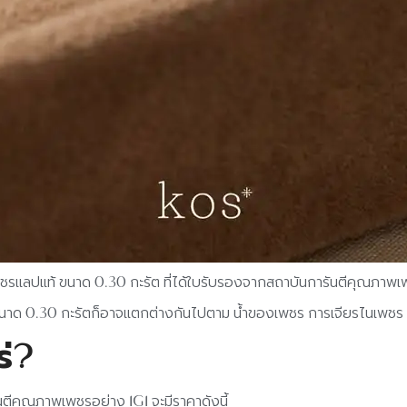
อเพชรแลปแท้ ขนาด 0.30 กะรัต ที่ได้ใบรับรองจากสถาบันการันตีคุณภาพเ
น เพชรขนาด 0.30 กะรัตก็อาจแตกต่างกันไปตาม น้ำของเพชร การเจียรไนเพ
ร่?
นตีคุณภาพเพชรอย่าง IGI จะมีราคาดังนี้