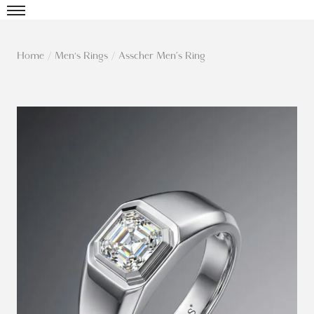
Home
/
Men's Rings
/
Asscher Men’s Ring