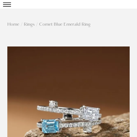
Home
/
Rings
/
Comet Blue Emerald Ring