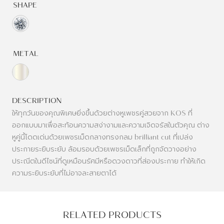
SHAPE
METAL
DESCRIPTION
ให้ทุกวันของคุณพิเศษยิ่งขึ้นด้วยต่างหูเพชรคู่สวยจาก KOS ที่
ออกแบบมาเพื่อสะท้อนความสง่างามและความเจิดจรัสในตัวคุณ ต่าง
หูคู่นี้โดดเด่นด้วยเพชรเม็ดกลางทรงกลม brilliant cut ที่เปล่ง
ประกายระยิบระยับ ล้อมรอบด้วยเพชรเม็ดเล็กที่ถูกจัดวางอย่าง
ประณีตในดีไซน์ที่ดูเหมือนรัศมีหรือดวงดาวที่ส่องประกาย ทำให้เกิด
ความระยิบระยับที่ไม่อาจละสายตาได้
RELATED PRODUCTS