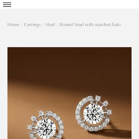
Home
/
Earrings
/
Stud
/
Round Stud with stardust halo