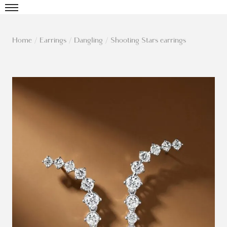
Home
/
Earrings
/
Dangling
/
Shooting Stars earrings