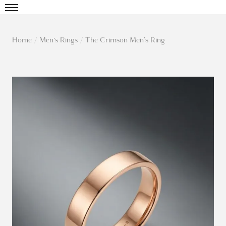
Home
/
Men's Rings
/
The Crimson Men’s Ring