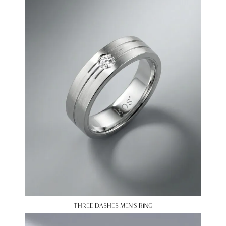
THREE DASHES MEN’S RING