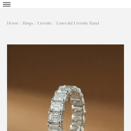
Home
/
Rings
/
Eternity
/
Emerald Eternity Band