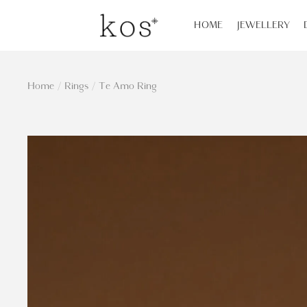
HOME
JEWELLERY
Home
/
Rings
/
Te Amo Ring