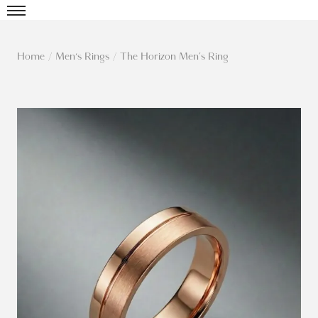
Home
/
Men's Rings
/
The Horizon Men’s Ring