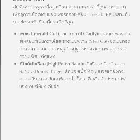
สัมผัสความหรูหราที่อยู่เหนือกาลเวลา แหวนรุ่นนี้ถูกออกแบบมา
เพื่อชูความโดดเด่นของเพชรทรงเหลี่ยม Emerald ผสมผสานกับ
งานขัดเงาตัวเรือนที่ประณีตที่สุด
เพชร Emerald Cut (The Icon of Clarity):
เลือกใช้เพชรทรง
สี่เหลี่ยมที่เน้นความใสสะอาดเป็นพิเศษ (Step-Cut) ซึ่งเป็นทรง
ที่ได้รับความนิยมอย่างสูงในหมู่ผู้บริหารและสุภาพบุรุษที่ชอบ
ความเรียบแต่ดูแพง
ดีไซน์ตัวเรือน (High-Polish Band):
ตัวเรือนหน้ากว้างแบบ
หนามน (Domed Edge) เล็กน้อยเพื่อให้ดูนุ่มนวลแต่ยังคง
ความแข็งแกร่ง ขัดเงาพิเศษทั่วทั้งวงเพื่อขับเน้นประกายไฟ
ของเพชรให้ยิ่งเด่นชัด