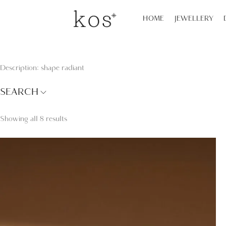
HOME
JEWELLERY
Description: shape radiant
SEARCH
Showing all 8 results