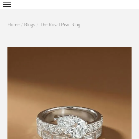
Home
/
Rings
/
The Royal Pear Ring